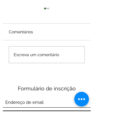
Comentários
Ikiporã:
Ikiporã Prestand
Escreva um comentário
Biodiversidade,
Contas -
Consciência e o
Retrospectiva 20
Cultivo do Organismo
Vivo
Formulário de inscrição
Enviar