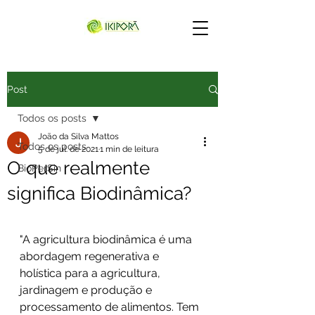
Post
Todos os posts
João da Silva Mattos
Todos os posts
5 de jul. de 2021
1 min de leitura
O que realmente
BioPerSin
significa Biodinâmica?
"A agricultura biodinâmica é uma 
abordagem regenerativa e 
holística para a agricultura, 
jardinagem e produção e 
processamento de alimentos. Tem 