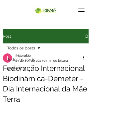
Post
Todos os posts
ikiporabio
Todos os posts
23 de abr. de 2023
0 min de leitura
Federação Internacional
BioPerSin
Biodinâmica-Demeter -
Dia Internacional da Mãe
Terra